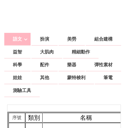
語文
扮演
美勞
組合建構
益智
大肌肉
精細動作
科學
配件
樂器
彈性素材
娃娃
其他
蒙特梭利
筆電
測驗工具
類別
名稱
序號