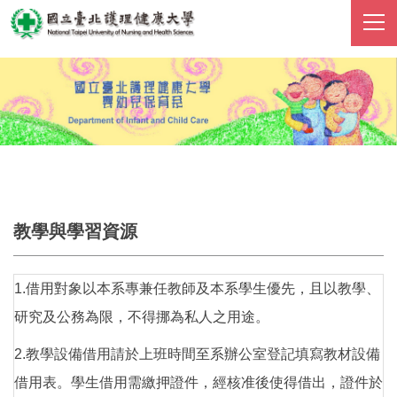
跳
到
主
要
內
容
區
教學與學習資源
1.借用對象以本系專兼任教師及本系學生優先，且以教學、
研究及公務為限，不得挪為私人之用途。
2.教學設備借用請於上班時間至系辦公室登記填寫教材設備
借用表。學生借用需繳押證件，經核准後使得借出，證件於