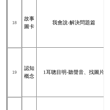
故事
我會說-解決問題篇
18
圖卡
認知
1耳聰目明-聽聲音、找圖片
19
概念