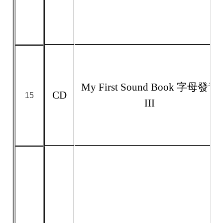
My First Sound Book 字母發音
CD
15
III