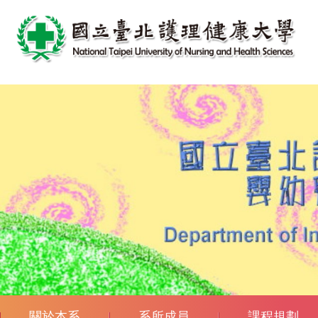
跳
到
主
要
內
容
區
關於本系
系所成員
課程規劃