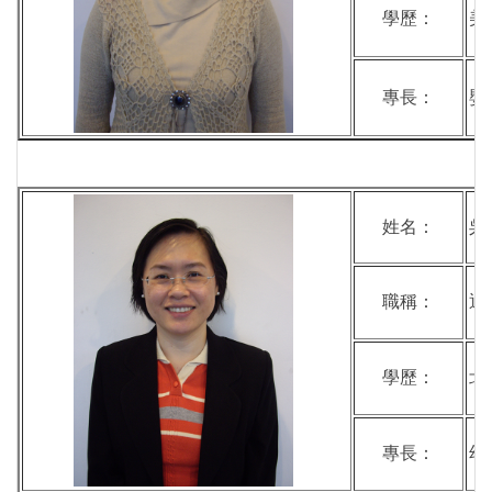
學歷：
美
專長：
嬰
姓名：
吳
職稱：
退
學歷：
北
專長：
幼