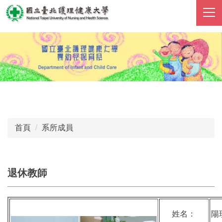
跳
到
主
要
內
容
區
首頁
系所成員
退休教師
姓名：
陽